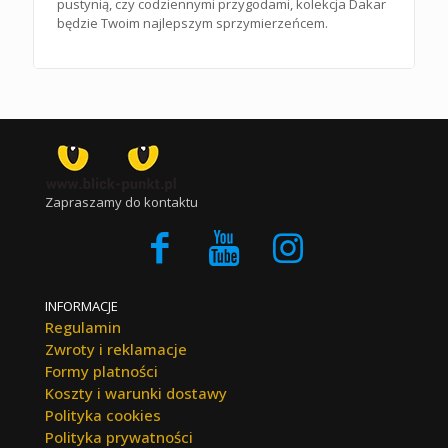
pustynią, czy codziennymi przygodami, kolekcja Dakar
będzie Twoim najlepszym sprzymierzeńcem.
Zapraszamy do kontaktu
INFORMACJE
Regulamin
Zwroty i reklamacje
Formy platności
Koszty i warunki dostawy
Polityka cookies
Polityka prywatności