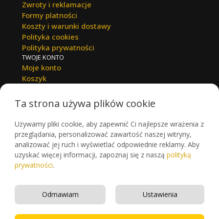
Zwroty i reklamacje
Formy platności
Koszty i warunki dostawy
Polityka cookies
Polityka prywatności
TWOJE KONTO
Moje konto
Koszyk
Zamówienia
DANE KONTAKTOWE
Ta strona używa plików cookie
BLICK-PUNKT
Używamy pliki cookie, aby zapewnić Ci najlepsze wrażenia z
58-500 Jelenia Góra,
przeglądania, personalizować zawartość naszej witryny,
ul. Warszawska 5A/1
analizować jej ruch i wyświetlać odpowiednie reklamy. Aby
tel. 75 751 58 55,
tel. 75 76 12 762,
uzyskać więcej informacji, zapoznaj się z naszą
polityką
tel. 75 644 66 55.
prywatności
.
copyright 2026 - Blick-Punkt.pl |
yankees-okulary.pl
Podane ceny są cenami netto. Przedstawiona oferta
Odmawiam
Ustawienia
cenowa ma charakter informacyjny, nie stanowi oferty
handlowej w rozumieniu Art.66 par.1 Kodeksu Cywilnego.