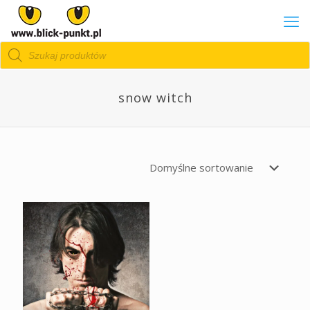
Wyszukiwarka
produktów
snow witch