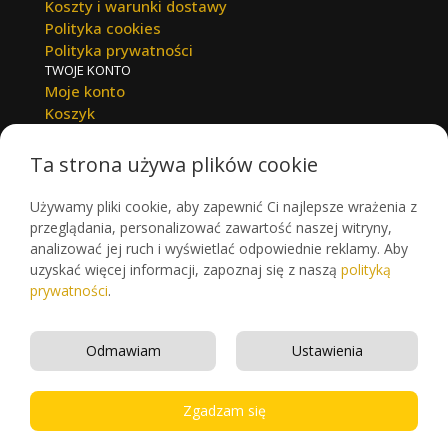
Koszty i warunki dostawy
Polityka cookies
Polityka prywatności
TWOJE KONTO
Moje konto
Koszyk
Zamówienia
DANE KONTAKTOWE
Ta strona używa plików cookie
BLICK-PUNKT
Używamy pliki cookie, aby zapewnić Ci najlepsze wrażenia z
58-500 Jelenia Góra,
przeglądania, personalizować zawartość naszej witryny,
ul. Warszawska 5A/1
analizować jej ruch i wyświetlać odpowiednie reklamy. Aby
tel. 75 751 58 55,
tel. 75 76 12 762,
uzyskać więcej informacji, zapoznaj się z naszą
polityką
tel. 75 644 66 55.
prywatności
.
copyright 2026 - Blick-Punkt.pl |
yankees-okulary.pl
Podane ceny są cenami netto. Przedstawiona oferta
Odmawiam
Ustawienia
cenowa ma charakter informacyjny, nie stanowi oferty
handlowej w rozumieniu Art.66 par.1 Kodeksu Cywilnego.
Zgadzam się